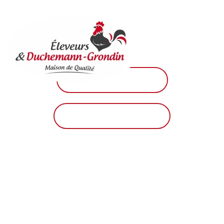
Réunis autour du poulet, chaque
repas devient une fête familiale où
les saveurs se mêlent autant que nos
rires.
15 ans d'histoire
Notre savoir-faire